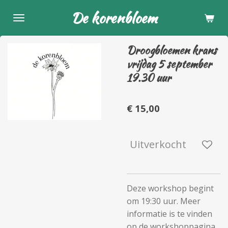
Ga
De korenbloem
direct
naar
Droogbloemen krans
de
vrijdag 5 september
hoofdinhoud
19.30 uur
€ 15,00
Uitverkocht
Deze workshop begint
om 19:30 uur. Meer
informatie is te vinden
op de workshoppagina