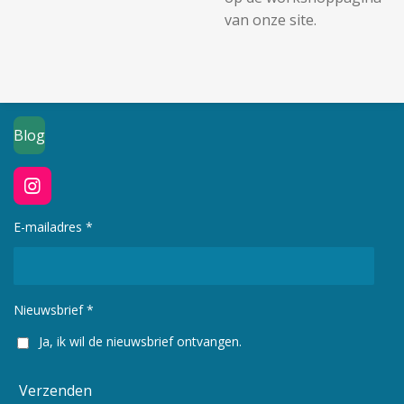
van onze site.
Blog
I
n
s
E-mailadres *
t
a
g
r
Nieuwsbrief *
a
m
Ja, ik wil de nieuwsbrief ontvangen.
Verzenden