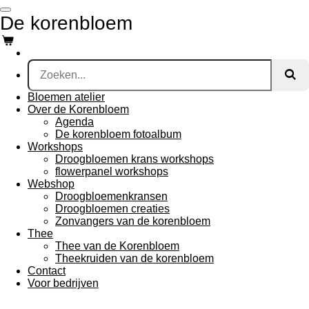
Ga
De korenbloem
direct
naar
de
hoofdinhoud
Bloemen atelier
Over de Korenbloem
Agenda
De korenbloem fotoalbum
Workshops
Droogbloemen krans workshops
flowerpanel workshops
Webshop
Droogbloemenkransen
Droogbloemen creaties
Zonvangers van de korenbloem
Thee
Thee van de Korenbloem
Theekruiden van de korenbloem
Contact
Voor bedrijven