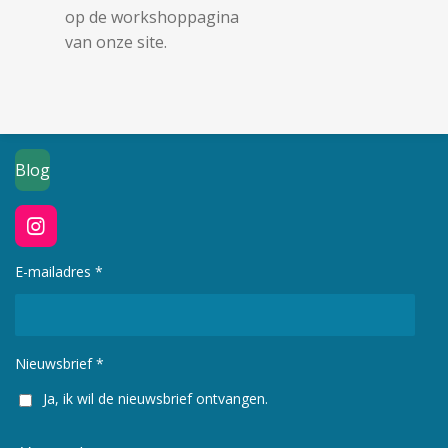
op de workshoppagina
van onze site.
Blog
I
n
s
E-mailadres *
t
a
g
r
Nieuwsbrief *
a
m
Ja, ik wil de nieuwsbrief ontvangen.