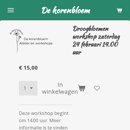
Ga
De korenbloem
direct
naar
Droogbloemen
de
workshop zaterdag
hoofdinhoud
24 februari 14.00
uur
€ 15,00
In
winkelwagen
Deze workshop begint
om 14.00 uur. Meer
informatie is te vinden