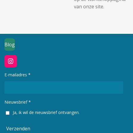
van onze site.
Blog
I
n
s
E-mailadres *
t
a
g
r
Nieuwsbrief *
a
m
Ja, ik wil de nieuwsbrief ontvangen.
Verzenden