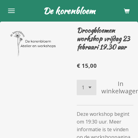
Ga
De korenbloem
direct
naar
Droogbloemen
de
workshop vrijdag 23
hoofdinhoud
februari 19.30 uur
€ 15,00
In
winkelwage
Deze workshop begint
om 19:30 uur. Meer
informatie is te vinden
op de workshoppagina