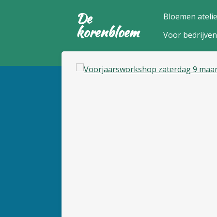
Ga
De
Bloemen ateli
direct
korenbloem
Voor bedrijven
naar
de
hoofdinhoud