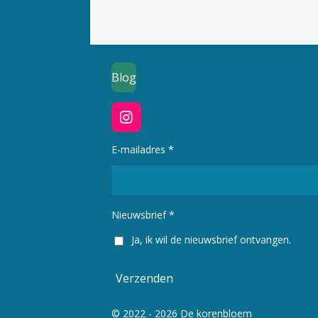
Blog
I
n
s
E-mailadres *
t
a
g
r
Nieuwsbrief *
a
m
Ja, ik wil de nieuwsbrief ontvangen.
Verzenden
© 2022 - 2026 De korenbloem