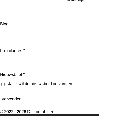
Blog
I
n
E-mailadres *
s
t
a
g
r
Nieuwsbrief *
a
m
Ja, ik wil de nieuwsbrief ontvangen.
Verzenden
© 2022 - 2026 De korenbloem