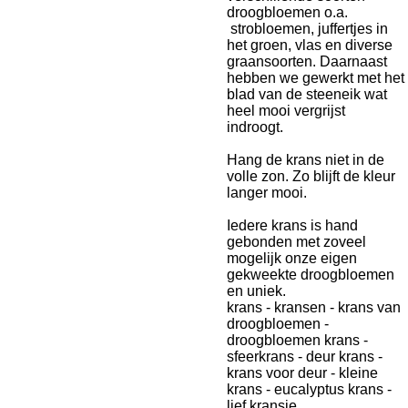
droogbloemen o.a.
strobloemen, juffertjes in
het groen, vlas en diverse
graansoorten. Daarnaast
hebben we gewerkt met het
blad van de steeneik wat
heel mooi vergrijst
indroogt.
Hang de krans niet in de
volle zon. Zo blijft de kleur
langer mooi.
Iedere krans is hand
gebonden met zoveel
mogelijk onze eigen
gekweekte droogbloemen
en uniek.
krans - kransen - krans van
droogbloemen -
droogbloemen krans -
sfeerkrans - deur krans -
krans voor deur - kleine
krans - eucalyptus krans -
lief kransje