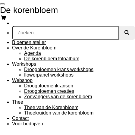
Ga
De korenbloem
direct
naar
de
hoofdinhoud
Bloemen atelier
Over de Korenbloem
Agenda
De korenbloem fotoalbum
Workshops
Droogbloemen krans workshops
flowerpanel workshops
Webshop
Droogbloemenkransen
Droogbloemen creaties
Zonvangers van de korenbloem
Thee
Thee van de Korenbloem
Theekruiden van de korenbloem
Contact
Voor bedrijven