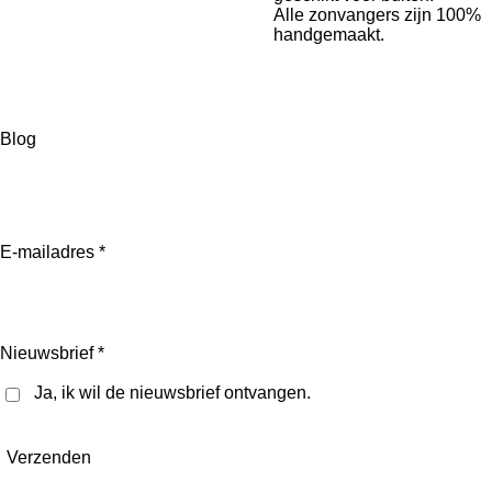
Alle zonvangers zijn 100%
handgemaakt.
Blog
I
n
E-mailadres *
s
t
a
g
r
Nieuwsbrief *
a
m
Ja, ik wil de nieuwsbrief ontvangen.
Verzenden