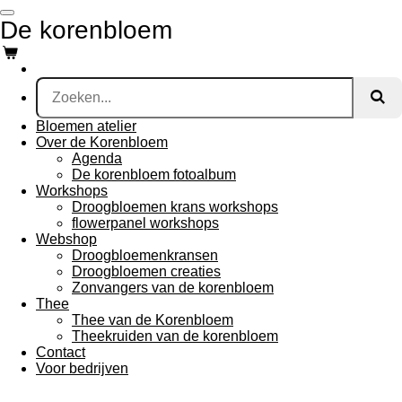
Ga
De korenbloem
direct
naar
de
hoofdinhoud
Bloemen atelier
Over de Korenbloem
Agenda
De korenbloem fotoalbum
Workshops
Droogbloemen krans workshops
flowerpanel workshops
Webshop
Droogbloemenkransen
Droogbloemen creaties
Zonvangers van de korenbloem
Thee
Thee van de Korenbloem
Theekruiden van de korenbloem
Contact
Voor bedrijven