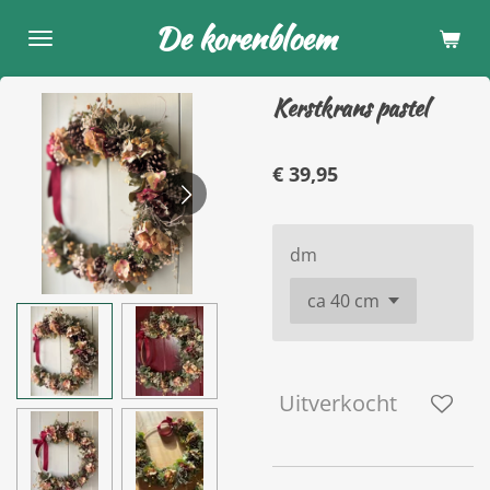
Ga
De korenbloem
direct
naar
Kerstkrans pastel
de
hoofdinhoud
€ 39,95
dm
Uitverkocht