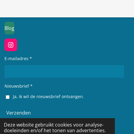
Blog
I
n
s
E-mailadres *
t
a
g
r
Nieuwsbrief *
a
m
Ja, ik wil de nieuwsbrief ontvangen.
Verzenden
Deze website gebruikt cookies voor analyse-
© 2022 - 2026 De korenbloem
doeleinden en/of het tonen van advertenties.