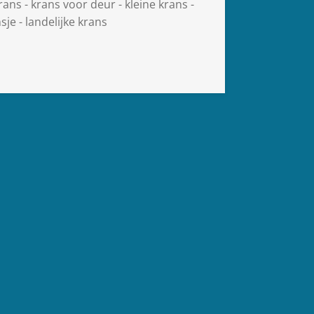
rans - krans voor deur - kleine krans -
nsje - landelijke krans