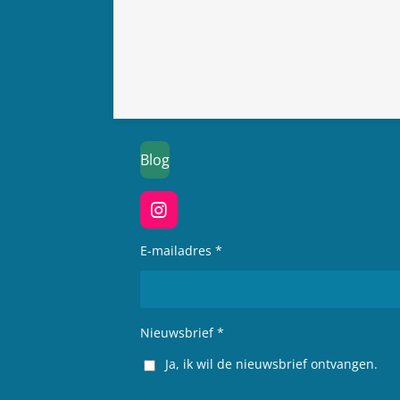
Blog
I
n
s
E-mailadres *
t
a
g
r
Nieuwsbrief *
a
m
Ja, ik wil de nieuwsbrief ontvangen.