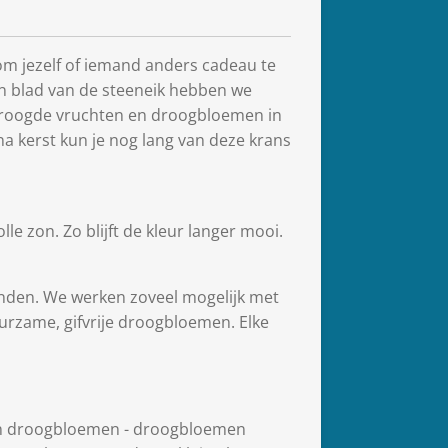
om jezelf of iemand anders cadeau te
n blad van de steeneik hebben we
droogde vruchten en droogbloemen in
na kerst kun je nog lang van deze krans
lle zon. Zo blijft de kleur langer mooi.
onden. We werken zoveel mogelijk met
rzame, gifvrije droogbloemen. Elke
van droogbloemen - droogbloemen