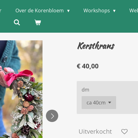
r
Over de Korenbloem
Workshops
We
Kerstkrans
€ 40,00
dm
Uitverkocht