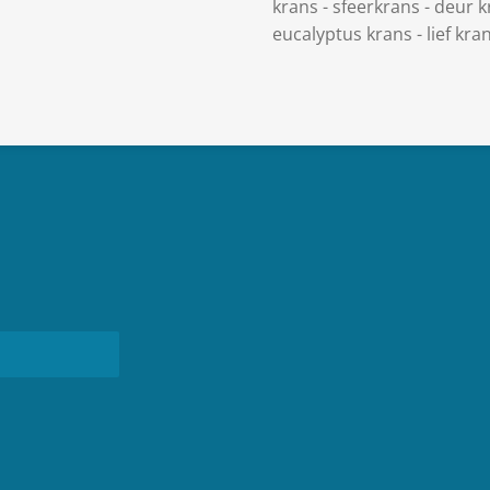
krans - sfeerkrans - deur k
eucalyptus krans - lief kra